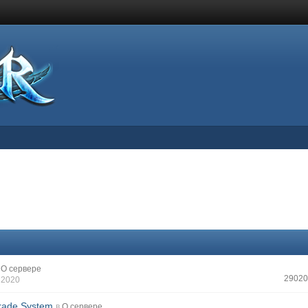
О сервере
29020
 2020
rade System
в
О сервере