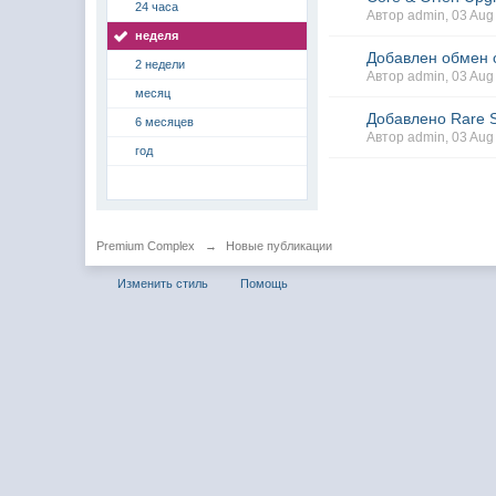
24 часа
Автор admin, 03 Aug
неделя
Добавлен обмен о
2 недели
Автор admin, 03 Aug
месяц
Добавлено Rare 
6 месяцев
Автор admin, 03 Aug
год
Premium Complex
→
Новые публикации
Изменить стиль
Помощь