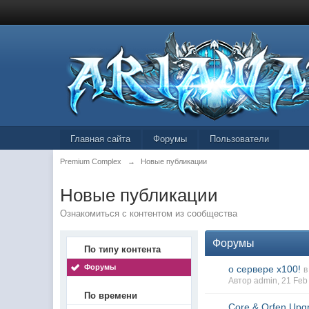
Главная сайта
Форумы
Пользователи
Premium Complex
→
Новые публикации
Новые публикации
Ознакомиться с контентом из сообщества
Форумы
По типу контента
Форумы
о сервере x100!
в
Автор admin, 21 Feb
По времени
Core & Orfen Upg