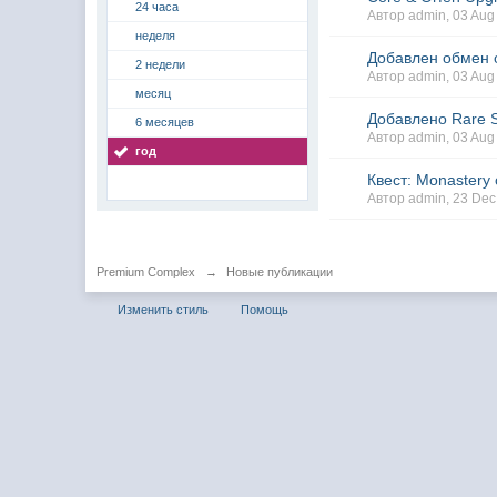
24 часа
Автор admin, 03 Aug
неделя
Добавлен обмен о
2 недели
Автор admin, 03 Aug
месяц
Добавлено Rare 
6 месяцев
Автор admin, 03 Aug
год
Квест: Monastery 
Автор admin, 23 Dec
Premium Complex
→
Новые публикации
Изменить стиль
Помощь