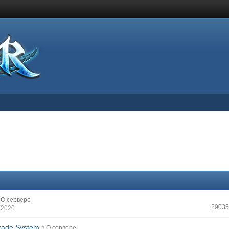
О сервере
29035
 2020
rade System
в
О сервере