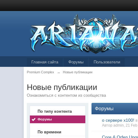
Главная сайта
Форумы
Пользователи
Premium Complex
→
Новые публикации
Новые публикации
Ознакомиться с контентом из сообщества
Форумы
По типу контента
Форумы
о сервере x100!
в
Автор admin, 21 Feb
По времени
Core & Orfen Upg